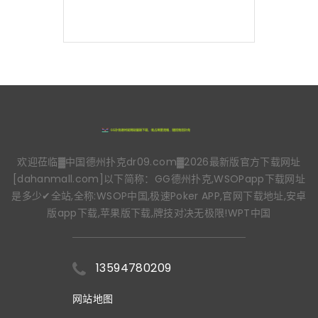
欢迎莅临▓中国德州扑克dr09.com▓2026最新版官方下载网址
[dahanmall.com]以下简称：GG德州扑克,WSOPapp下载网址
是多少✔全站,全称:WSOP中国,极速Poker APP,官网下载地址,安卓
版app下载,苹果版下载,牌技对决无极限!WPT中国
13594780209
网站地图