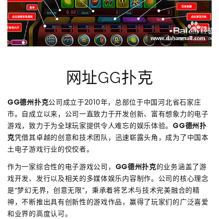
网址GG扑克
GG德州扑克
公司成立于2010年，总部位于中国河北省石家庄
市。自成立以来，公司一直致力于开发创新、富有想象力的电子
游戏，致力于为全球玩家提供令人难忘的娱乐体验。
GG德州扑
克
凭借其卓越的创意和技术团队，迅速崭露头角，成为了中国本
土电子游戏行业的佼佼者。
作为一家综合性的电子游戏公司，
GG德州扑克
的业务涵盖了游
戏开发、发行以及相关的多媒体娱乐内容制作。公司的核心理念
是“梦幻无界，创意无限”，秉承着将艺术与技术完美融合的精
神，不断推出具有创新性的游戏作品，赢得了玩家们的广泛喜爱
和业界的高度认可。