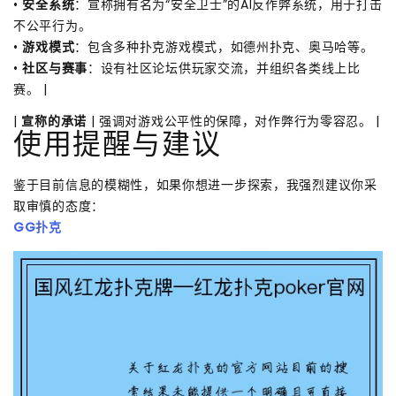
•
安全系统
：宣称拥有名为“安全卫士”的AI反作弊系统，用于打击
不公平行为。
•
游戏模式
：包含多种扑克游戏模式，如德州扑克、奥马哈等。
•
社区与赛事
：设有社区论坛供玩家交流，并组织各类线上比
赛。 |
|
宣称的承诺
| 强调对游戏公平性的保障，对作弊行为零容忍。 |
使用提醒与建议
鉴于目前信息的模糊性，如果你想进一步探索，我强烈建议你采
取审慎的态度：
GG扑克