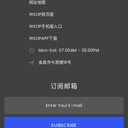
网站地图
WSOP网页版
WSOP手机版入口
WSOPAPP下载
Mon-Sat: 07:00AM - 05:00PM
金昌市今洒楼19号
订阅邮箱
Enter Your E-mail
SUBSCRIBE