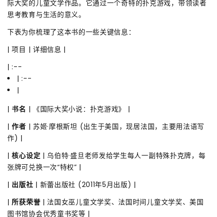
际大奖的儿童文学作品。它通过一个奇特的扑克游戏，带领读者
思考教育与生活的意义。
下表为你梳理了这本书的一些关键信息：
| 项目 | 详细信息 |
| :--
| :--
|
|
书名
| 《国际大奖小说：扑克游戏》 |
|
作者
| 苏姬·摩根斯坦 (出生于美国，现居法国，主要用法语写
作) |
|
核心设定
| 乌伯特·盛旦老师发给学生每人一副特殊扑克牌，每
张牌可兑换一次“特权” |
|
出版社
| 新蕾出版社 (2011年5月出版) |
|
所获荣誉
| 法国女巫儿童文学奖、法国时间儿童文学奖、美国
图书馆协会优秀童书奖等 |