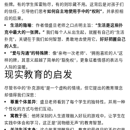
些牌。有的学生挥霍殆尽，有的则珍藏不用。这背后是对孩子们
的信任，引导他们思考
如何自主地使用手中的“权利”
，并承担相
应的后果。
生活的隐喻
：作者借盛旦老师之口点明主旨：
“生活是这些扑
克中最大的一张牌。”
我们每个人从出生起，就握有自己的“生活
扑克”，关键在于我们如何智慧、勇敢地去使用它，
好好把握自己
的人生
。
“爱与沟通”的特殊牌
：像“亲吻一次老师”、“拥抱喜欢的人”这
样的牌，其意义超越了简单的“豁免权”，更象征着情感的表达与
人际的温暖。
现实教育的启发
尽管书中的“扑克游戏”是一个虚构的情境，但它提出的教育理念
却值得我们深思：
尊重个体差异
：盛旦老师看到了每个学生的独特性，并用一种
个性化的方式与他们互动。
寓教于乐
：他将深刻的人生道理融入好玩的游戏中，让学生在
实践中体会和学习，这正是“润物细无声”的教育智慧。
关注生活本身
：这个故事提醒我们，教育的最终目的不仅仅是