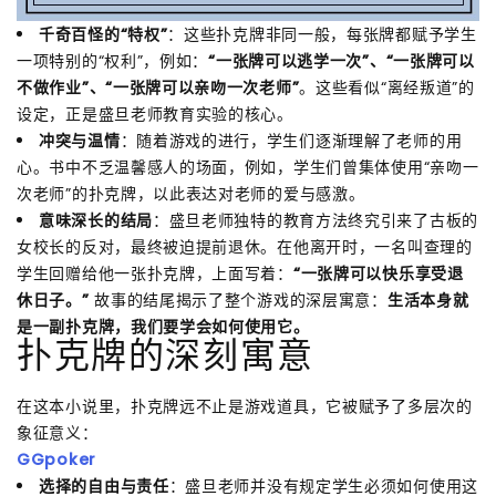
千奇百怪的“特权”
：这些扑克牌非同一般，每张牌都赋予学生
一项特别的“权利”，例如：
“一张牌可以逃学一次”、“一张牌可以
不做作业”、“一张牌可以亲吻一次老师”
。这些看似“离经叛道”的
设定，正是盛旦老师教育实验的核心。
冲突与温情
：随着游戏的进行，学生们逐渐理解了老师的用
心。书中不乏温馨感人的场面，例如，学生们曾集体使用“亲吻一
次老师”的扑克牌，以此表达对老师的爱与感激。
意味深长的结局
：盛旦老师独特的教育方法终究引来了古板的
女校长的反对，最终被迫提前退休。在他离开时，一名叫查理的
学生回赠给他一张扑克牌，上面写着：
“一张牌可以快乐享受退
休日子。”
故事的结尾揭示了整个游戏的深层寓意：
生活本身就
是一副扑克牌，我们要学会如何使用它。
扑克牌的深刻寓意
在这本小说里，扑克牌远不止是游戏道具，它被赋予了多层次的
象征意义：
GGpoker
选择的自由与责任
：盛旦老师并没有规定学生必须如何使用这