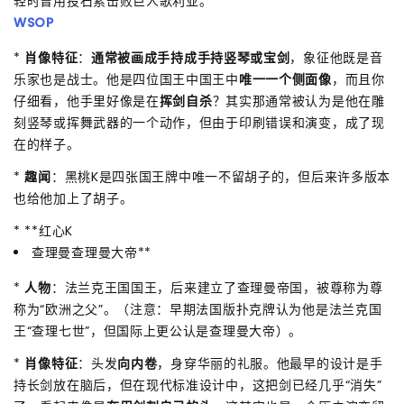
轻时曾用投石索击败巨人歌利亚。
WSOP
*
肖像特征
：
通常被画成手持成手持竖琴或宝剑
，象征他既是音
乐家也是战士。他是四位国王中国王中
唯一一个侧面像
，而且你
仔细看，他手里好像是在
挥剑自杀
？其实那通常被认为是他在雕
刻竖琴或挥舞武器的一个动作，但由于印刷错误和演变，成了现
在的样子。
*
趣闻
：黑桃K是四张国王牌中唯一不留胡子的，但后来许多版本
也给他加上了胡子。
* **红心K
查理曼查理曼大帝**
*
人物
：法兰克王国国王，后来建立了查理曼帝国，被尊称为尊
称为“欧洲之父”。（注意：早期法国版扑克牌认为他是法兰克国
王“查理七世”，但国际上更公认是查理曼大帝）。
*
肖像特征
：头发
向内卷
，身穿华丽的礼服。他最早的设计是手
持长剑放在脑后，但在现代标准设计中，这把剑已经几乎“消失”