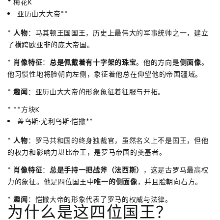
*
梅花K
亚历山大大帝**
*
人物
：马其顿王国国王，历史上最伟大的军事统帅之一，建立
了横跨欧亚非的庞大帝国。
*
肖像特征
：
总是佩戴着有十字架的珠宝
。他的方向是
侧面像
。
他习惯性地将脸朝向左侧，象征着他总在仰望他的帝国疆域。
*
趣闻
：亚历山大大帝的形象象征着征服与开拓。
* **方块K
盖乌斯·尤利乌斯·恺撒**
*
人物
：罗马共和国的终身独裁官，虽然名义上不是国王，但他
的权力和影响力堪比帝王，是罗马帝国的奠基者。
*
肖像特征
：
总是手持一把战斧（法西斯）
，这是古罗马最高权
力的象征。他是四位国王中
唯一的侧面像
，并且脸朝向右方。
*
趣闻
：恺撒大帝的形象代表了罗马的权威与法律。
为什么是这四位国王？