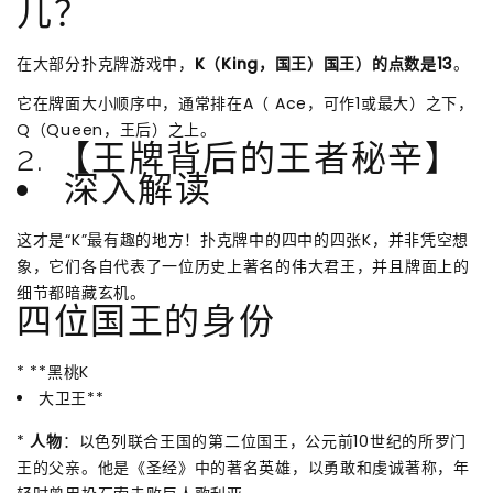
几？
在大部分扑克牌游戏中，
K（King，国王）国王）的点数是13
。
它在牌面大小顺序中，通常排在A（ Ace，可作1或最大）之下，
Q（Queen，王后）之上。
2. 【王牌背后的王者秘辛】
深入解读
这才是“K”最有趣的地方！扑克牌中的四中的四张K，并非凭空想
象，它们各自代表了一位历史上著名的伟大君王，并且牌面上的
细节都暗藏玄机。
四位国王的身份
* **黑桃K
大卫王**
*
人物
：以色列联合王国的第二位国王，公元前10世纪的所罗门
王的父亲。他是《圣经》中的著名英雄，以勇敢和虔诚著称，年