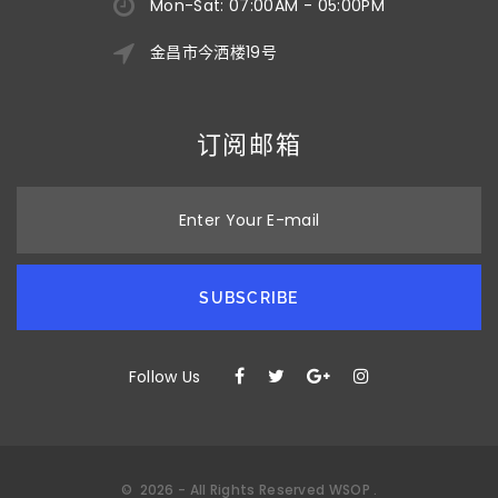
Mon-Sat: 07:00AM - 05:00PM
金昌市今洒楼19号
订阅邮箱
Enter Your E-mail
SUBSCRIBE
Follow Us
©
2026
- All Rights Reserved
WSOP
.