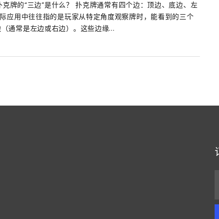
 扑克牌的“三边”是什么？ 扑克牌通常有四个边：顶边、底边、左
实际应用中往往指的是玩家从特定角度观察牌时，能看到的三个
（通常是左边或右边）。这些边缘...