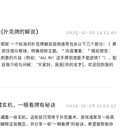
(扑克牌的解说)
2025-12-26 14:13:40
框架 一个标准的扑克牌解说视频通常包含以下几个部分： 1. 黄
标： 抓住观众眼球，明确视频主题。 * 内容要素： * 精彩预告：
激的片段（例如：“ALL IN！这手牌到底能不能逆转？”），配
 自我介绍与问候： “大家好，我是[你的名字]，欢迎回到我的
藏玄机，一眼看牌有秘诀
2025-12-28 11:50:57
隐藏着一些玄机，这些技巧常用于扑克魔术、游戏或甚至一些高
解释这些概念，并分享一些“一眼看牌”的秘诀，希望能帮助你