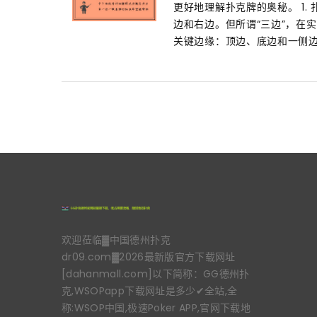
更好地理解扑克牌的奥秘。 1.
边和右边。但所谓“三边”，在
关键边缘：顶边、底边和一侧边
欢迎莅临▓中国德州扑克
dr09.com▓2026最新版官方下载网址
[dahanmall.com]以下简称：GG德州扑
克,WSOPapp下载网址是多少✔全站,全
称:WSOP中国,极速Poker APP,官网下载地