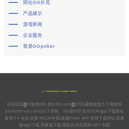
网址GG扑克
产品展示
游戏新闻
企业服务
登录GGpoker
欢迎莅临▓中国德州扑克dr09.com▓2026最新版官方下载网址
[dahanmall.com]以下简称：GG德州扑克,WSOPapp下载网址
是多少✔全站,全称:WSOP中国,极速Poker APP,官网下载地址,安卓
版app下载,苹果版下载,牌技对决无极限!WPT中国