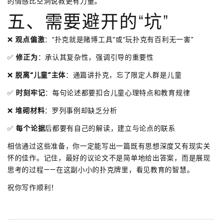
的情感比空洞说教更有力量。
五、需要避开的“坑”
❌
观点偏激
：“扑克就是赌博工具”或“玩扑克有百利无一害”
✅
修正为
：承认其复杂性，强调引导的重要性
❌
脱离“儿童”主体
：通篇讲扑克，忘了限定人群是儿童
✅
时刻牢记
：每句论述都要扣合儿童心理特点和教育规律
❌
堆砌材料
：罗列事例却缺乏分析
✅
每个论据
后都要有自己的解读，建立与论点的联系
相信通过这些准备，你一定能写出一篇既有思想深度又有现实关
怀的佳作。记住，最好的议论文不是简单地给出答案，而是展现
思考的过程——在这副小小的扑克牌里，看见教育的智慧。
祝你写作顺利！