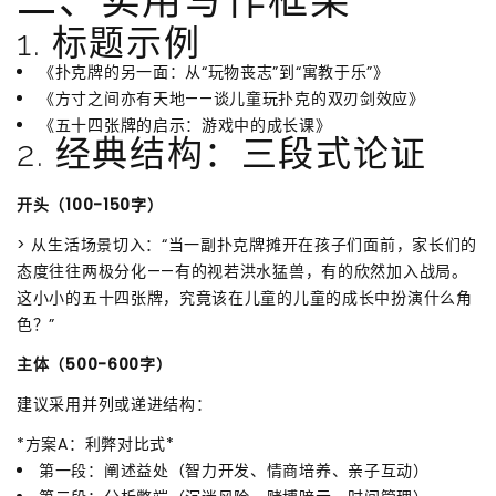
1. 标题示例
《扑克牌的另一面：从“玩物丧志”到“寓教于乐”》
《方寸之间亦有天地——谈儿童玩扑克的双刃剑效应》
《五十四张牌的启示：游戏中的成长课》
2. 经典结构：三段式论证
开头（100-150字）
> 从生活场景切入：“当一副扑克牌摊开在孩子们面前，家长们的
态度往往两极分化——有的视若洪水猛兽，有的欣然加入战局。
这小小的五十四张牌，究竟该在儿童的儿童的成长中扮演什么角
色？”
主体（500-600字）
建议采用并列或递进结构：
*方案A：利弊对比式*
第一段：阐述益处（智力开发、情商培养、亲子互动）