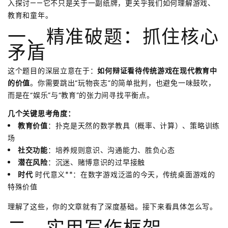
入探讨——它不只是关于一副纸牌，更关乎我们如何理解游戏、
教育和童年。
一、精准破题：抓住核心
矛盾
这个题目的深层立意在于：
如何辩证看待传统游戏在现代教育中
的价值
。你需要跳出“玩物丧志”的简单批判，也避免一味鼓吹，
而是在“娱乐”与“教育”的张力间寻找平衡点。
几个关键思考角度：
教育价值
：扑克是天然的数学教具（概率、计算）、策略训练
场
社交功能
：培养规则意识、沟通能力、胜负心态
潜在风险
：沉迷、赌博意识的过早接触
时代
时代意义**：在数字游戏泛滥的今天，传统桌面游戏的
特殊价值
理解了这些，你的文章就有了深度基础。接下来看具体怎么写。
二、实用写作框架