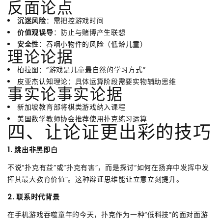
反面论点
沉迷风险
：需把控游戏时间
价值观误导
：防止与赌博产生联想
安全性
：吞咽小物件的风险（低龄儿童）
理论论据
柏拉图：“游戏是儿童最自然的学习方式”
皮亚杰认知理论：具体运算阶段需要实物辅助思维
事实论事实论据
新加坡教育部将棋类游戏纳入课程
美国数学教师协会推荐使用扑克练习运算
四、让论证更出彩的技巧
1. 跳出非黑即白
不说“扑克有益”或“扑克有害”，而是探讨“如何在扬弃中发挥中发
挥其最大教育价值”。这种辩证思维能让立意立刻提升。
2. 联系时代背景
在手机游戏吞噬童年的今天，扑克作为一种“低科技”的面对面游