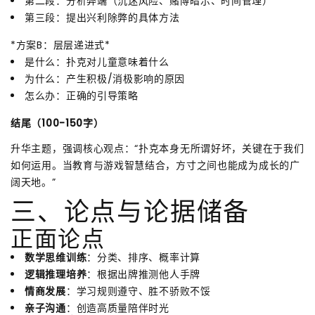
第二段：分析弊端（沉迷风险、赌博暗示、时间管理）
第三段：提出兴利除弊的具体方法
*方案B：层层递进式*
是什么：扑克对儿童意味着什么
为什么：产生积极/消极影响的原因
怎么办：正确的引导策略
结尾（100-150字）
升华主题，强调核心观点：“扑克本身无所谓好坏，关键在于我们
如何运用。当教育与游戏智慧结合，方寸之间也能成为成长的广
阔天地。”
三、论点与论据储备
正面论点
数学思维训练
：分类、排序、概率计算
逻辑推理培养
：根据出牌推测他人手牌
情商发展
：学习规则遵守、胜不骄败不馁
亲子沟通
：创造高质量陪伴时光