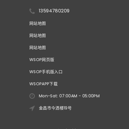
13594780209
网站地图
网站地图
网站地图
WSOP网页版
WSOP手机版入口
WSOPAPP下载
Mon-Sat: 07:00AM - 05:00PM
金昌市今洒楼19号