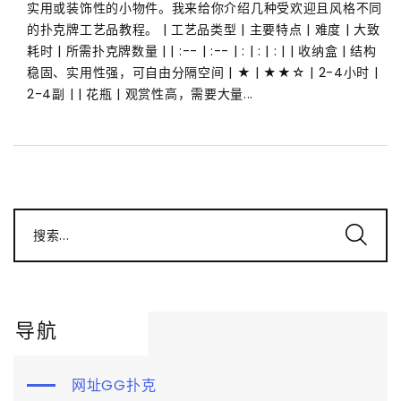
实用或装饰性的小物件。我来给你介绍几种受欢迎且风格不同
的扑克牌工艺品教程。 | 工艺品类型 | 主要特点 | 难度 | 大致
耗时 | 所需扑克牌数量 | | :-- | :-- | : | : | : | | 收纳盒 | 结构
稳固、实用性强，可自由分隔空间 | ★ | ★★☆ | 2-4小时 |
2-4副 | | 花瓶 | 观赏性高，需要大量...
搜索...
导航
网址GG扑克