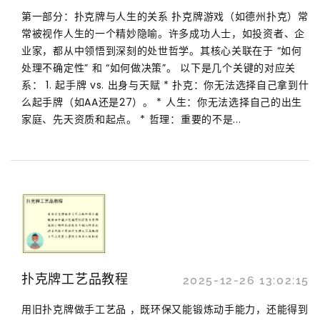
第一部分：扑克牌与人生的关系 扑克牌游戏（如德州扑克）常
常被视作人生的一个精妙隐喻。许多成功人士，如投资者、企
业家，都从中领悟到深刻的处世哲学。其核心关联在于 “如何
处理不确定性” 和 “如何做决策”。 以下是几个关键的对应关
系： 1. 起手牌 vs. 出身与天赋 * 扑克：你无法选择自己拿到什
么起手牌（如AA还是27）。 * 人生：你无法选择自己的出生
家庭、先天资质和起点。 * 哲理：重要的不是...
扑克牌工艺品教程
2025-12-26 13:02:15
用旧扑克牌做手工艺品 ，既环保又能锻炼动手能力，还能得到