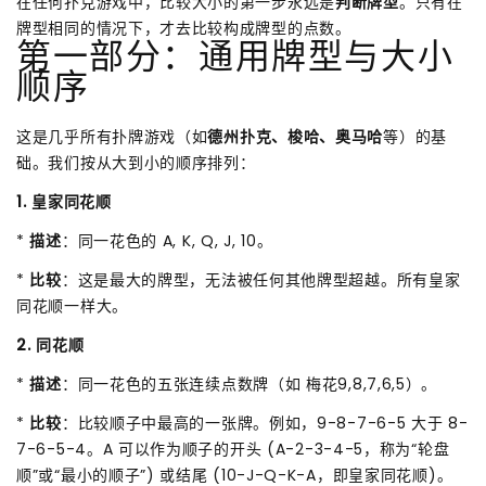
在任何扑克游戏中，比较大小的第一步永远是
判断牌型
。只有在
牌型相同的情况下，才去比较构成牌型的点数。
第一部分：通用牌型与大小
顺序
这是几乎所有扑牌游戏（如
德州扑克、梭哈、奥马哈
等）的基
础。我们按从大到小的顺序排列：
1. 皇家同花顺
*
描述
：同一花色的 A, K, Q, J, 10。
*
比较
：这是最大的牌型，无法被任何其他牌型超越。所有皇家
同花顺一样大。
2. 同花顺
*
描述
：同一花色的五张连续点数牌（如 梅花9,8,7,6,5）。
*
比较
：比较顺子中最高的一张牌。例如，9-8-7-6-5 大于 8-
7-6-5-4。A 可以作为顺子的开头 (A-2-3-4-5，称为“轮盘
顺”或“最小的顺子”) 或结尾 (10-J-Q-K-A，即皇家同花顺)。