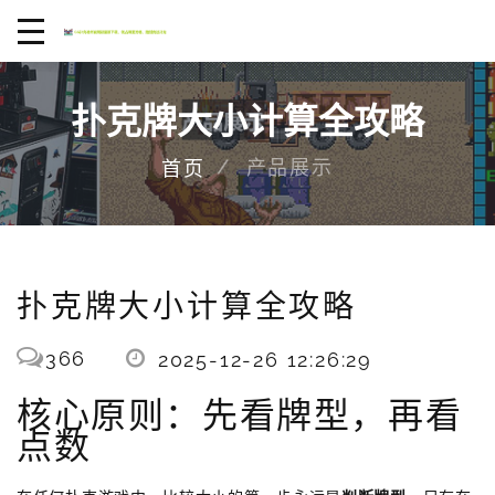
扑克牌大小计算全攻略
产品展示
首页
扑克牌大小计算全攻略
366
2025-12-26 12:26:29
核心原则：先看牌型，再看
点数