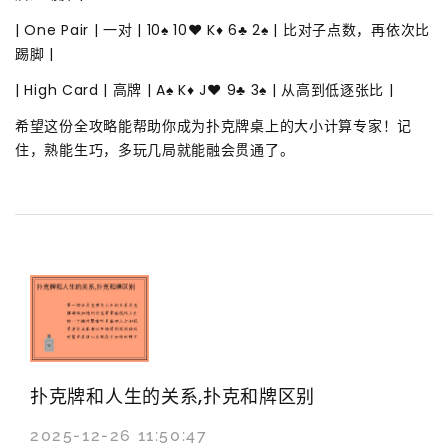
| One Pair | 一对 | 10♠ 10♥ K♦ 6♣ 2♠ | 比对子点数，再依次比
踢脚 |
| High Card | 高牌 | A♠ K♦ J♥ 9♣ 3♠ | 从高到低逐张比 |
希望这份全攻略能帮助你成为扑克牌桌上的大小计算专家！记
住，熟能生巧，多玩几局就能融会贯通了。
扑克牌和人生的关系,扑克和牌区别
2025-12-26 11:50:47