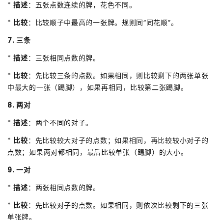
*
描述
：五张点数连续的牌，花色不同。
*
比较
：比较顺子中最高的一张牌。规则同“同花顺”。
7. 三条
*
描述
：三张相同点数的牌。
*
比较
：先比较三条的点数。如果相同，则比较剩下的两张单张
中最大的一张（踢脚），如果再相同，比较第二张踢脚。
8. 两对
*
描述
：两个不同的对子。
*
比较
：先比较较大对子的点数；如果相同，再比较较小对子的
点数；如果两对都相同，最后比较单张（踢脚）的大小。
9. 一对
*
描述
：两张相同点数的牌。
*
比较
：先比较对子的点数。如果相同，则依次比较剩下的三张
单张牌。