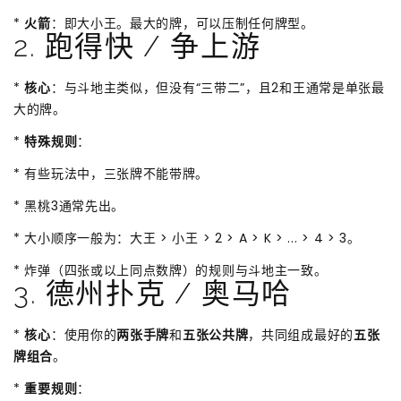
*
火箭
：即大小王。最大的牌，可以压制任何牌型。
2. 跑得快 / 争上游
*
核心
：与斗地主类似，但没有“三带二”，且2和王通常是单张最
大的牌。
*
特殊规则
：
* 有些玩法中，三张牌不能带牌。
* 黑桃3通常先出。
* 大小顺序一般为：大王 > 小王 > 2 > A > K > ... > 4 > 3。
* 炸弹（四张或以上同点数牌）的规则与斗地主一致。
3. 德州扑克 / 奥马哈
*
核心
：使用你的
两张手牌
和
五张公共牌
，共同组成最好的
五张
牌组合
。
*
重要规则
：