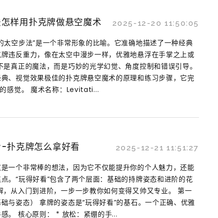
法怎样用扑克牌做悬空魔术
2025-12-20 11:50:05
的太空步法”是一个非常形象的比喻。它准确地描述了一种经典
克牌违反重力，像在太空中漫步一样，优雅地悬浮在手掌之上或
不是真正的魔法，而是巧妙的光学幻觉、角度控制和错误引导。
经典、视觉效果极佳的扑克牌悬空魔术的原理和练习步骤，它完
觉。 魔术名称：Levitati...
-扑克牌怎么拿好看
2025-12-21 11:51:27
这是一个非常棒的想法，因为它不仅能提升你的个人魅力，还能
点。“玩得好看”包含了两个层面：基础的持牌姿态和进阶的花
解，从入门到进阶，一步一步教你如何变得又帅又专业。 第一
础与姿态） 拿牌的姿态是“玩得好看”的基石。一个正确、优雅
。 核心原则： * 放松：紧绷的手...