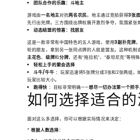
团队合作的乐趣：斗地主
游戏由
一名地主
对抗
两名农民
。地主通过竞拍获得
3张
先行出完牌。三方围绕出牌权展开激烈争夺，氛围紧张
动态结盟的惊喜：找朋友
这是一款非常有中国特色的五人游戏，使用
3副扑克牌
轮的朋友，拿到另一张同点牌的人就是盟友。这种机制
主花色
、
级牌
和
分牌
，还有“拖拉机”、“泰坦尼克”等特
轻松上手的聚会选择
斗牛/牛牛
：玩家迅速将5张牌分成3张和2张两组，
玩家比较大小。
跑得快
：目标非常明确——
想尽一切办法第一个把手
如何选择适合的
面对这么多选择，你可以根据实际情况来决定：
*
根据人数选择
：