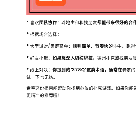
* 喜欢
团队协作
：
斗地主
和
和
找朋友
都能带来很好的合
*
根据场合选择
：
*
大型派对/家庭聚会
：规则简单、节奏快的
斗牛
、
跑得
*
好友小聚
：如果想深入切磋牌技，
德州扑克
或
找朋友
*
线上对决
：你提到的"378Q"这类术语，通常在
特定的
试一下也无妨。
希望这份指南能帮助你找到心仪的扑克游戏。如果你能
更精准的推荐哦！