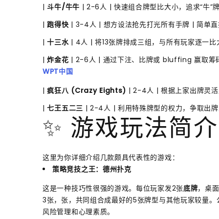
|
斗牛/牛牛
| 2-6人 | 快速组合牌型比大小，追求“牛”牌
|
跑得快
| 3-4人 | 想方设法抢先打光所有手牌 | 简单
|
十三水
| 4人 | 将13张牌排成三组，与所有玩家逐一比
|
炸金花
| 2-6人 | 通过下注、比牌或 bluffing 赢取筹
WPT中国
|
疯狂八 (Crazy Eights)
| 2-4人 | 根据上家出牌
|
七王五二三
| 2-4人 | 利用特殊牌型的权力，争取出牌
✨ 游戏玩法简介
这里为你详细介绍几款颇具代表性的游戏：
策略竞技之王：德州扑克
这是一种技巧性很强的游戏。每位玩家发2张
底牌
，桌面
3张，张，共同组合成最好的5张牌型与其他玩家较量
风险管理和心理素质。