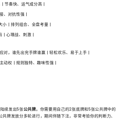
 | 节奏快、运气成分高 |
直接、对抗性强 |
大小 | 排列组合、全盘考量 |
码 | 心理战、刺激 |
灵活应对，谁先出完手牌谁赢 | 轻松欢乐、易于上手 |
主动权 | 规则独特、趣味性强 |
陆续发出5张
公共牌
。你需要用自己的2张底牌和5张公共牌中的
。公共牌发放分多轮进行，期间伴随下注，非常考验你的判断力、