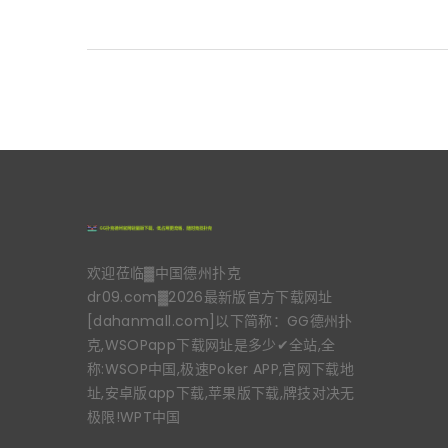
欢迎莅临▓中国德州扑克
dr09.com▓2026最新版官方下载网址
[dahanmall.com]以下简称：GG德州扑
克,WSOPapp下载网址是多少✔全站,全
称:WSOP中国,极速Poker APP,官网下载地
址,安卓版app下载,苹果版下载,牌技对决无
极限!WPT中国