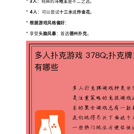
*
3人
：经典的
斗地主
是不二之选。
*
4人
：可以尝试
十三水
或
炸金花
。
*
根据游戏风格偏好
：
* 享受
头脑风暴
：首选
德州扑克
。