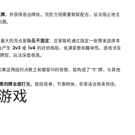
底牌
，并获得首出牌权。农民方则需要默契配合，设法阻止地主
刺激。
。最大的亮点是
队伍不固定
：庄家每轮通过指定一张牌来选择本
会产生
2v3
或
1v4
的对抗格局，充满变数和趣味性。游戏涉及
殊牌型，玩法深度很高。
如果这两组的点数之和都是10的倍数，就构成了“牛”牌，与其他
里的牌全部打光
。规则简单，节奏明快，非常适合用来热场。
游戏